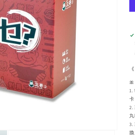
《

1
卡
2
丸
3
換