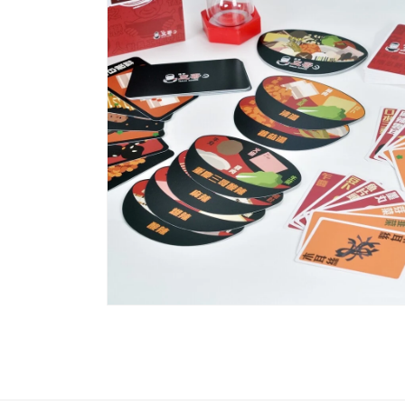
互
動
視
窗
中
開
啟
多
媒
體
檔
案
1
在
互
動
視
窗
中