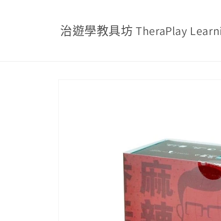
跳至內
容
治遊學教具坊 TheraPlay Learnin
略過產
品資訊