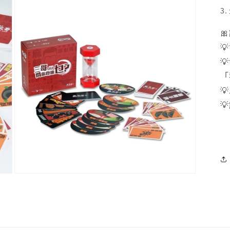
3



「


在
互
動
視
窗
中