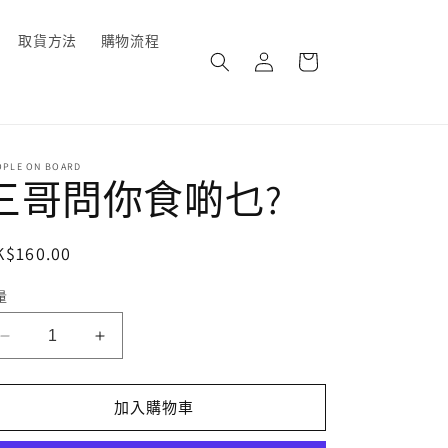
購
取貨方法
購物流程
登
物
入
車
OPLE ON BOARD
三哥問你食啲乜?
定
K$160.00
價
量
三
三
哥
哥
問
問
加入購物車
你
你