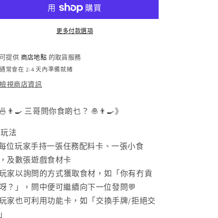
食
食
啲
啲
乜?
乜?
更多付款選項
數
數
量
量
可提供
商店地點
的取貨服務
減
增
通常會在 2-4 天內準備就緒
少
加
檢視商店資訊
🍜👨‍🍳 三哥問你食啲乜？ 🧆👨‍🍳》
 玩法
. 每位玩家手持一張任務配料卡、一張小食
，及數張遊戲食材卡
. 玩家以詢問的方式獲取食材，如「你有冇貢
呀？」，問中便可繼續向下一位發問💬
. 玩家也可利用功能卡，如「交換手牌/拒絕交
」