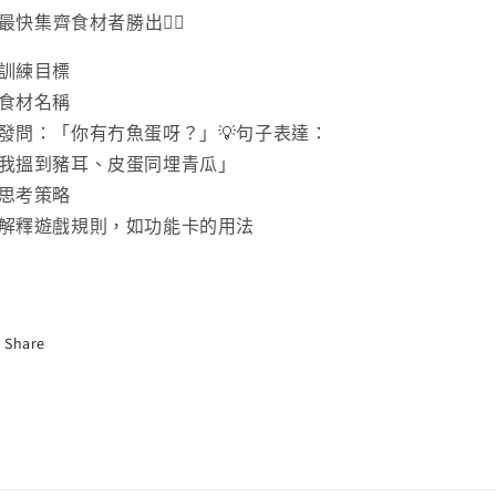
. 最快集齊食材者勝出👍🏻
訓練目標
食材名稱
發問：「你有冇魚蛋呀？」💡句子表達：
我搵到豬耳、皮蛋同埋青瓜」
思考策略
解釋遊戲規則，如功能卡的用法
Share