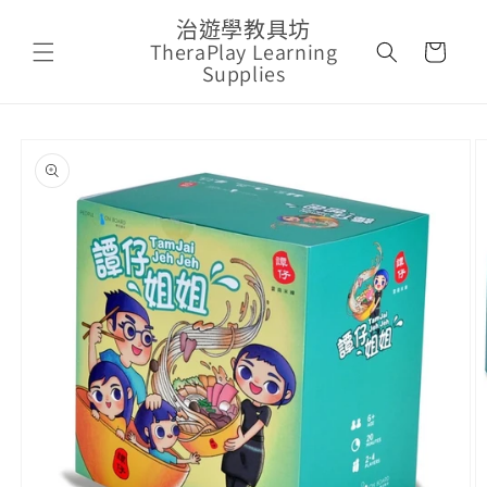
跳至內
購
治遊學教具坊
容
TheraPlay Learning
物
Supplies
車
略過產
品資訊