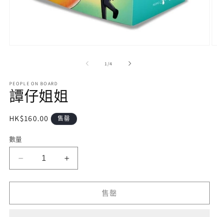
在
互
/
1
/
4
動
視
PEOPLE ON BOARD
窗
譚仔姐姐
中
開
啟
定
HK$160.00
售罄
多
價
媒
數量
體
檔
案
譚
譚
1
2
仔
仔
姐
姐
售罄
姐
姐
數
數