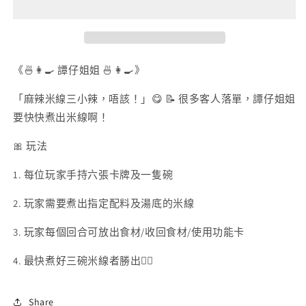
量
量
減
增
少
加
《🍜👩‍🍳 譚仔姐姐 🍜👩‍🍳》
「麻辣米線三小辣，唔該！」😋 📝 很多客人落單，譚仔姐姐
要快快煮出米線啊！
🎀 玩法
1. 每位玩家手持六張卡牌及一隻碗
2
. 玩家需要煮出指定配料及湯底的米線
3. 玩家每個回合可放出食材/收回食材/使用功能卡
4. 最快煮好三碗米線者勝出👍🏻
Share