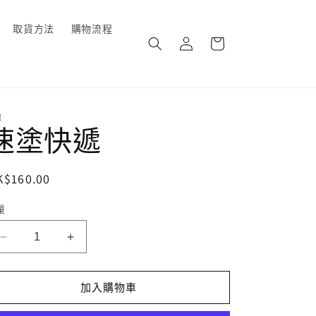
購
取貨方法
購物流程
登
物
入
車
龍
速塗快遞
定
K$160.00
價
量
速
速
塗
塗
快
快
加入購物車
遞
遞