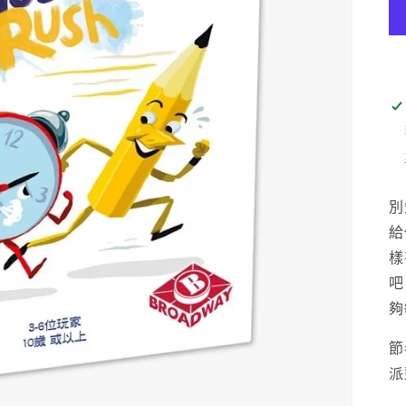
別
給
樣
吧
夠
節
派