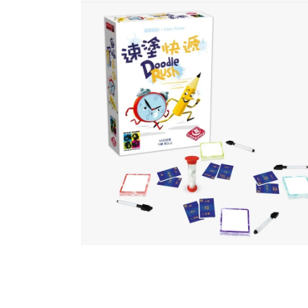
在
互
動
視
窗
中
開
啟
多
媒
體
檔
案
1
在
互
動
視
窗