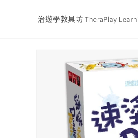
跳至內
容
治遊學教具坊 TheraPlay Learnin
略過產
品資訊