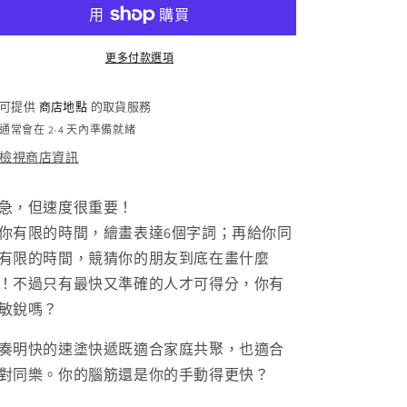
數
數
量
量
減
增
更多付款選項
少
加
可提供
商店地點
的取貨服務
通常會在 2-4 天內準備就緒
檢視商店資訊
急，但速度很重要！
你有限的時間，繪畫表達6個字詞；再給你同
有限的時間，競猜你的朋友到底在畫什麼
！不過只有最快又準確的人才可得分，你有
敏銳嗎？
奏明快的速塗快遞既適合家庭共聚，也適合
對同樂。你的腦筋還是你的手動得更快？